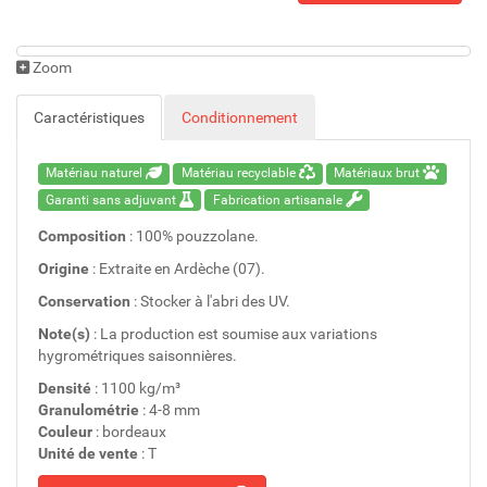
Zoom
Caractéristiques
Conditionnement
Matériau naturel
Matériau recyclable
Matériaux brut
Garanti sans adjuvant
Fabrication artisanale
Composition
: 100% pouzzolane.
Origine
: Extraite en Ardèche (07).
Conservation
: Stocker à l'abri des UV.
Note(s)
: La production est soumise aux variations
hygrométriques saisonnières.
Densité
: 1100 kg/m³
Granulométrie
: 4-8 mm
Couleur
: bordeaux
Unité de vente
: T