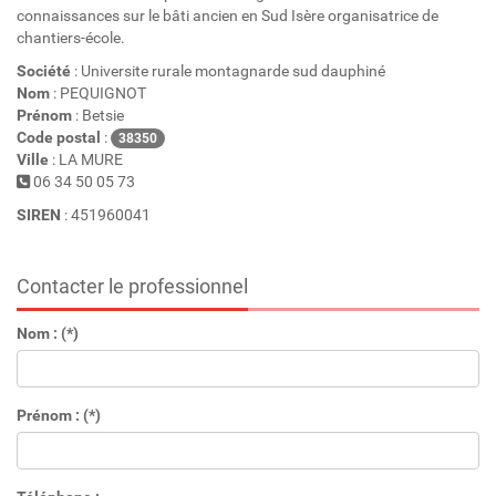
connaissances sur le bâti ancien en Sud Isère organisatrice de
chantiers-école.
Société
: Universite rurale montagnarde sud dauphiné
Nom
: PEQUIGNOT
Prénom
: Betsie
Code postal
:
38350
Ville
: LA MURE
06 34 50 05 73
SIREN
: 451960041
Contacter le professionnel
Nom : (*)
Prénom : (*)