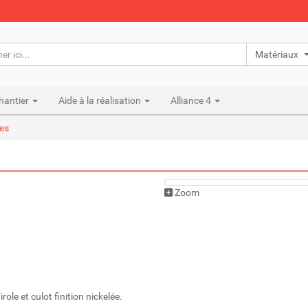
Matériaux n
hantier
Aide à la réalisation
Alliance 4
les
Zoom
le et culot finition nickelée.