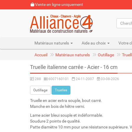
Vente en ligne uniquement
Matériaux naturels
Aide au choix
Votre c
Accueil
Matériaux naturels
Outillage
Truel
Truelle italienne carrée - Acier - 16 cm
288
6007160101
24-11-2007
03-08-2026
Outillage
Truelles
Truelle en acier extra souple, bout carré.
Manche en bois de hêtre verni.
Lame acier bleui souple et indéformable.
Soudure 2 points de qualité.
Patte diamètre 10 mm pour une résistance supérieure. Viro