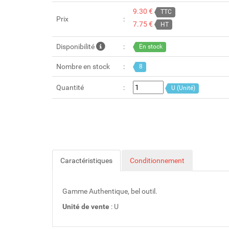
9.30 €
TTC
Prix
7.75 €
HT
Disponibilité
En stock
Nombre en stock
8
Quantité
U (Unité)
Caractéristiques
Conditionnement
Gamme Authentique, bel outil.
Unité de vente
: U